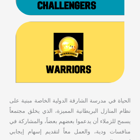
الحياة في مدرسة الشارقة الدولية الخاصة مبنية على
نظام المنازل البريطانية المميزة، الذي يخلق مجتمعاً
يسمح للزملاء أن يدعموا بعضهم بعضاً، والمشاركة في
منافسات ودية، والعمل معاً لتقديم إسهام إيجابي