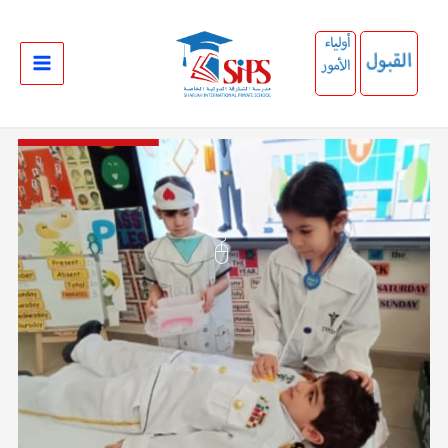
خطي
لى
لمحتوى